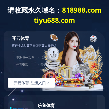
欢迎访问MK体育·(国际)官方网站官方网站
mksport
医院概况
新闻中心
医疗特
您现在的位置：mksport >> 通知公告
通知公告
暂时没有记录